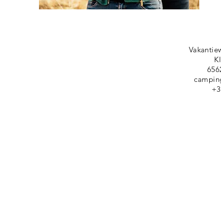
Vakantie
K
656
campin
+3